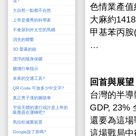
沒?
色情業產值
大自然一點都不自然
141
大麻約
上帝是優秀的科學家
甲基苯丙胺
不會尿到外太空的馬桶
消失的聯繫
…
3D 螢幕的錶
漂浮的隨身保鑣
擴增行車指示
未來的交通工具?
回首與展望
QR Code 可放多少中文字?
台灣的半導
真正男子漢的腳踏車
GDP, 23%
宇宙天體的運行或許是上帝的
吸塵器在運轉吧?
還要為這場
馬拉松減重裝置
這場戰局中
Google說了算嗎?