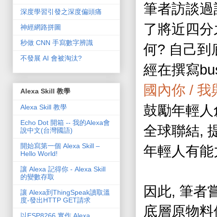
筆者訪談過
深度學習引發之深度偏頭痛
了將近四分
神經網路拼圖
秒做 CNN 手寫數字辨識
?
何
自己到
不發展 AI 會被淘汰?
bu
經在撰寫
/
國內你
我
Alexa Skill 教學
鼓勵年輕人
Alexa Skill 教學
Echo Dot 開箱 -- 我的Alexa會
,
全球聯結
說中文(台灣國語)
開始寫第一個 Alexa Skill –
年輕人有能
Hello World!
讓 Alexa 記得你 - Alexa Skill
的變數存取
,
因此
筆者
讓 Alexa到ThingSpeak讀取溫
度-發出HTTP GET請求
底層原物料
以ESP8266 實作 Alexa