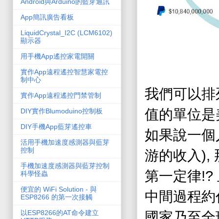
Android與Arduino的藍芽通訊
App簡訊廣告看板
LiquidCrystal_I2C (LCM6102)
顯示器
用手機App遙控家電開關
實作App遠程遙控智慧家電控
制中心
我們可以排
實作App遠程遙控門禁管制
值的單位是
DIY實作Blumoduino控制板
DIY手機App藍芽遙控車
如果說一個
活用手機加速度感測器與藍芽
控制
),
游的收入
手機加速度感測器與藍芽控制
!?
第一定律
科學怪蟲
便宜的 WiFi Solution - 與
中間過程約
ESP8266 的第一次接觸
以ESP8266的AT命令建立
國家乃至全