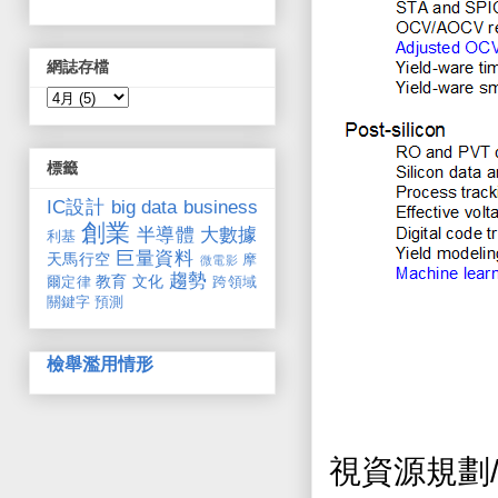
網誌存檔
標籤
IC設計
big data
business
創業
半導體
大數據
利基
巨量資料
天馬行空
摩
微電影
趨勢
教育
文化
爾定律
跨領域
關鍵字
預測
檢舉濫用情形
視資源規劃