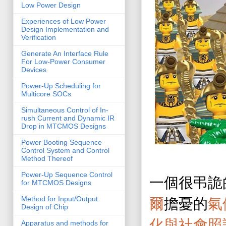
Low Power Design
Experiences of Low Power
Design Implementation and
Verification
Generate An Interface Rule
For Low-Power Consumer
Devices
Power-Up Scheduling for
Multicore SOCs
Simultaneous Control of In-
rush Current and Dynamic IR
Drop in MTCMOS Designs
Power Booting Sequence
Control System and Control
Method Thereof
Power-Up Sequence Control
一個很弔詭
for MTCMOS Designs
Method for Input/Output
爾
擔憂的
氣
Design of Chip
化與社會照
Apparatus and methods for