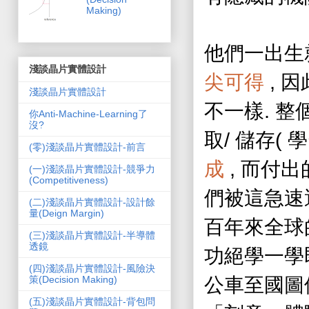
Making)
他們一出生
淺談晶片實體設計
,
尖可得
因
淺談晶片實體設計
.
不一樣
整
你Anti-Machine-Learning了
沒?
/
(
取
儲存
學
(零)淺談晶片實體設計-前言
,
成
而付出
(一)淺談晶片實體設計-競爭力
(Competitiveness)
們被這急速
(二)淺談晶片實體設計-設計餘
量(Deign Margin)
百年來全球
(三)淺談晶片實體設計-半導體
透鏡
功絕學一學
(四)淺談晶片實體設計-風險決
策(Decision Making)
公車至國圖
(五)淺談晶片實體設計-背包問