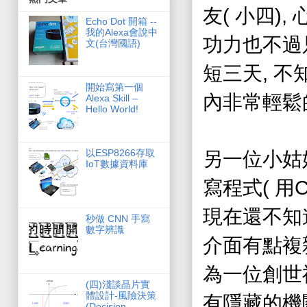
(
),
友
小四
Echo Dot 開箱 --
我的Alexa會說中
功力也不過
文(台灣國語)
,
短三天
不
開始寫第一個
內非常輕鬆
Alexa Skill –
Hello World!
以ESP8266存取
另一位小姑
IoT數據資料庫
(
寫程式
用
現在還不知
秒做 CNN 手寫
數字辨識
介面有點複
為一位創世
(­四)淺談晶片實
體設計-風險決策
有隱藏的機
(Decision