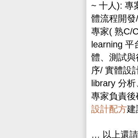
~
):
十人
專
體流程開發
(
C/C
專家
熟
learning
平
體、測試與
/
序
實體設
library
分析
專家負責後
設計配方
建
…
以上還