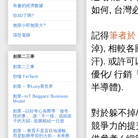
有趣的經濟數據
,
如何
台灣
你3D了嗎?
無限小即無限大?
記得
筆者
於
環型電梯
),
淖
相較各
創業二三事
).
汗
或許可
創業二三事
/
優化
行銷
秒懂 FinTech
).
半導體
創業 – 學Lucy看世界
創業--IoT Beggars’ Business
Model
對於躲不掉
創業 –以好奇心為嚮導「做奇
怪的事」, 讓「不一樣」成就孩
子的天賦– 藍圖樞紐一日遊
競爭力的提
創業 -- 教育不是盲目地灌輸,
而是點燃學習的火焰 – 未來教