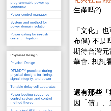
programmable power-up
sequence
?)
生產嗎
Power control manager
System and method for
power domain isolation
「
文化
」
也
Power gating for in-rush
current mitigation
)
布偶
不是
期待台灣元
Physical Design
.
華會
想想
Physical Design
DFM/DFY practices during
physical designs for timing,
signal integrity, and power
Tunable delay cell apparatus
還有那些「
Power booting sequence
control system and control
因「債」、
method thereof
An efficient RDL routing for