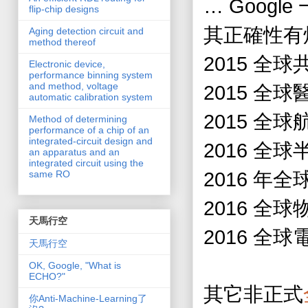
… Google
flip-chip designs
其正確性有
Aging detection circuit and
method thereof
2015
全球
Electronic device,
performance binning system
and method, voltage
2015
全球
automatic calibration system
2015
全球
Method of determining
performance of a chip of an
integrated-circuit design and
2016
全球
an apparatus and an
integrated circuit using the
2016
年全
same RO
2016
全球
天馬行空
2016
全球
天馬行空
OK, Google, "What is
ECHO?"
其它非正式
你Anti-Machine-Learning了