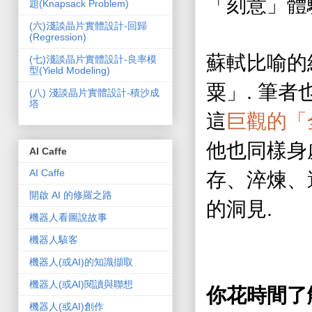
「刻意」體
題(Knapsack Problem)
(­六)淺談晶片實體設計-回歸
(Regression)
蘇軾比喻的
(七)淺談晶片實體設計-良率模
型(Yield Modeling)
.
粟
」
筆者
(­八) 淺談晶片實體設計-積沙成
塔
這
巨
觀的
「
他也同樣身
AI Caffe
AI Caffe
存、淬煉、
開啟 AI 的修羅之路
.
的洞見
機器人看圖說故事
機器人駭客
機器人(或AI)的知識擷取
機器人(或AI)閱讀與聯想
你花時間了
機器人(或AI)創作