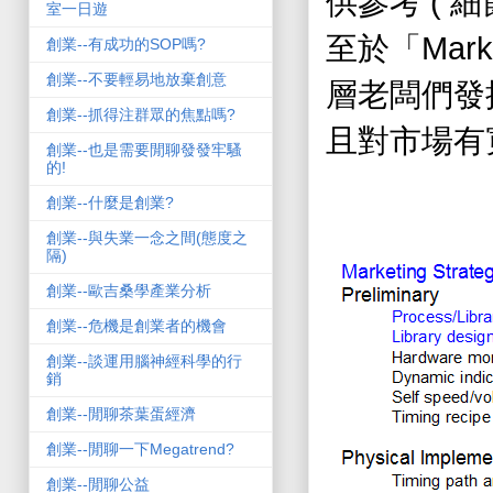
(
供參考
細
室一日遊
Mark
至於「
創業--有成功的SOP嗎?
創業--不要輕易地放棄創意
層老闆們發
創業--抓得注群眾的焦點嗎?
且對市場有
創業--也是需要閒聊發發牢騷
的!
創業--什麼是創業?
創業--與失業一念之間(態度之
隔)
創業--歐吉桑學產業分析
創業--危機是創業者的機會
創業--談運用腦神經科學的行
銷
創業--閒聊茶葉蛋經濟
創業--閒聊一下Megatrend?
創業--閒聊公益