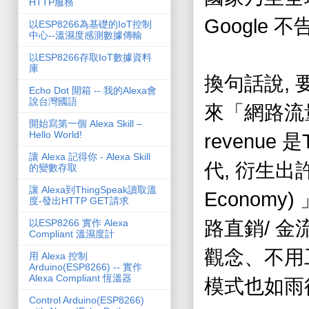
HTTP服務
Google
不
以ESP8266為基礎的IoT控制
中心--溫濕度感測數據傳輸
以ESP8266存取IoT數據資料
庫
,
換句話說
Echo Dot 開箱 -- 我的Alexa會
說台灣國語
來「網路流
開始寫第一個 Alexa Skill –
Hello World!
revenue
是
讓 Alexa 記得你 - Alexa Skill
,
代
衍生出
的變數存取
讓 Alexa到ThingSpeak讀取溫
Economy)
度-發出HTTP GET請求
/
以ESP8266 實作 Alexa
路直銷
金
Compliant 溫濕度計
觀念、不用
用 Alexa 控制
Arduino(ESP8266) -- 實作
Alexa Compliant 恆溫器
模式也如雨
Control Arduino(ESP8266)