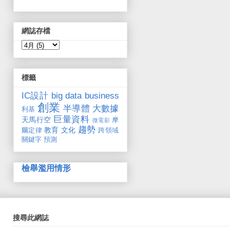
網誌存檔
標籤
IC設計
big data
business
創業
半導體
大數據
利基
巨量資料
天馬行空
摩
微電影
趨勢
教育
文化
爾定律
跨領域
關鍵字
預測
檢舉濫用情形
搜尋此網誌