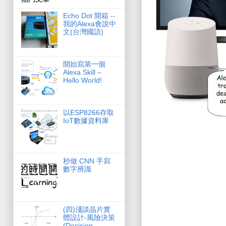
Echo Dot 開箱 --
我的Alexa會說中
文(台灣國語)
開始寫第一個
Alexa Skill –
Hello World!
以ESP8266存取
IoT數據資料庫
秒做 CNN 手寫
數字辨識
(­四)淺談晶片實
體設計-風險決策
(Decision