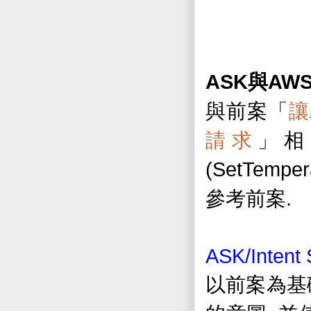
ASK
AWS
與
與前案「
讓
請求
」相
(SetTempera
.
參考前案
ASK/Intent
以前案為基