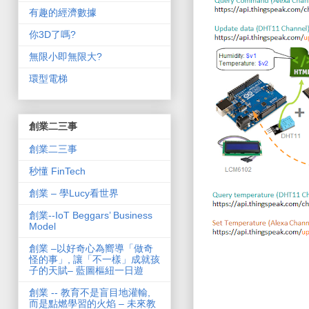
有趣的經濟數據
你3D了嗎?
無限小即無限大?
環型電梯
創業二三事
創業二三事
秒懂 FinTech
創業 – 學Lucy看世界
創業--IoT Beggars’ Business
Model
創業 –以好奇心為嚮導「做奇
怪的事」, 讓「不一樣」成就孩
子的天賦– 藍圖樞紐一日遊
創業 -- 教育不是盲目地灌輸,
而是點燃學習的火焰 – 未來教