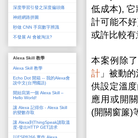
),
低成本
它
深度學習引發之深度偏頭痛
神經網路拼圖
計可能不好
秒做 CNN 手寫數字辨識
或許比較有
不發展 AI 會被淘汰?
本案例除
Alexa Skill 教學
Alexa Skill 教學
計
」被動的
Echo Dot 開箱 -- 我的Alexa會
說中文(台灣國語)
供設定溫度
開始寫第一個 Alexa Skill –
應用或開
Hello World!
讓 Alexa 記得你 - Alexa Skill
(
)
開關窗簾
的變數存取
讓 Alexa到ThingSpeak讀取溫
度-發出HTTP GET請求
以ESP8266 實作 Alexa