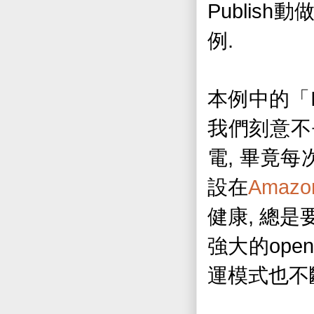
Publish
動
.
例
本例中的「
我們刻意不
,
電
畢竟每
Amazo
設在
,
健康
總是
open
強大的
運模式也不