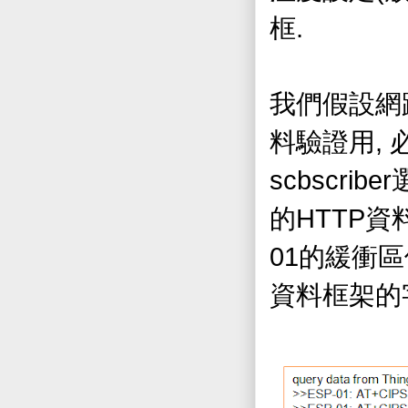
.
框
我們假設網
,
料驗證用
scbscriber
HTTP
的
資
01
的緩衝區
資料框架的