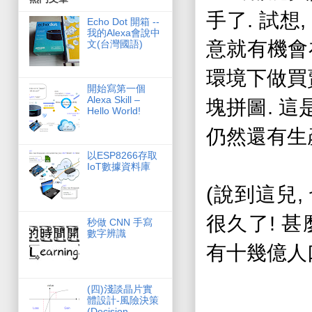
.
手了
試想
Echo Dot 開箱 --
我的Alexa會說中
意就有機會
文(台灣國語)
環境下做買
開始寫第一個
Alexa Skill –
.
塊拼圖
這
Hello World!
仍然還有生
以ESP8266存取
IoT數據資料庫
(
,
說到這兒
!
很久了
甚
秒做 CNN 手寫
數字辨識
有十幾億人
(­四)淺談晶片實
體設計-風險決策
(Decision