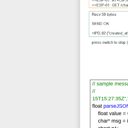
// sample mess
// +I
15
T15:27:35Z","
float
parseJSO
float value =
char* msg = 