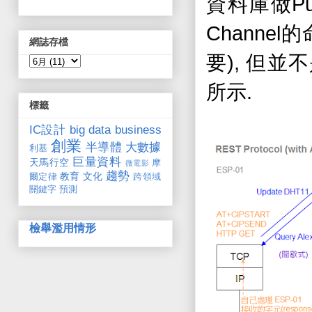
Pu
資料庫做
Channel
的
網誌存檔
),
要
但並不
.
所示
標籤
IC設計
big data
business
創業
半導體
大數據
利基
巨量資料
天馬行空
摩
微電影
趨勢
教育
文化
爾定律
跨領域
關鍵字
預測
檢舉濫用情形