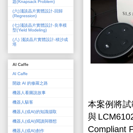
題(Knapsack Problem)
(­六)淺談晶片實體設計-回歸
(Regression)
(七)淺談晶片實體設計-良率模
型(Yield Modeling)
(­八) 淺談晶片實體設計-積沙成
塔
AI Caffe
AI Caffe
開啟 AI 的修羅之路
機器人看圖說故事
本案例將試
機器人駭客
機器人(或AI)的知識擷取
LCM610
與
機器人(或AI)閱讀與聯想
Compliant P
機器人(或AI)創作