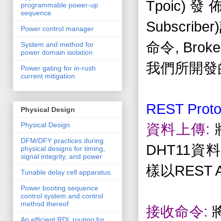
Tpoic)
發
programmable power-up
sequence
Subscriber)
Power control manager
, Broke
命令
System and method for
power domain isolation
我們所開發
Power gating for in-rush
current mitigation
REST Proto
Physical Design
:
Physical Design
資料上傳
DFM/DFY practices during
DHT11
資料
physical designs for timing,
signal integrity, and power
REST 
樣以
Tunable delay cell apparatus
Power booting sequence
control system and control
method thereof
:
接收命令
An efficient RDL routing for