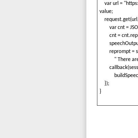
var url = "htt
value;
request.get(url
var cnt = JSON.s
cnt = cnt.repla
speechOutput = 
reprompt = sp
" There are tot
callback(sessio
buildSpeechlet
});
}