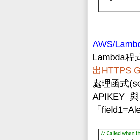
AWS/Lamb
Lambda
程
HTTPS 
出
(s
處理函式
APIKEY
與
field1=
Al
「
// Called when the