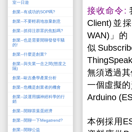
室一日遊
:
接收命令
創業--有成功的SOP嗎?
Client)
並採
創業--不要輕易地放棄創意
創業--抓得注群眾的焦點嗎?
WAN)
」的
創業--也是需要閒聊發發牢騷
的!
Subscri
似
創業--什麼是創業?
ThingSpea
創業--與失業一念之間(態度之
隔)
無須透過其
創業--歐吉桑學產業分析
一個虛擬的
創業--危機是創業者的機會
Arduino (ES
創業--談運用腦神經科學的行
銷
創業--閒聊茶葉蛋經濟
E
本例採用
創業--閒聊一下Megatrend?
創業--閒聊公益