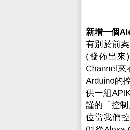
Al
新增一個
有別於前案
(
)
發佈出來
Channel
來
Arduino
的
API
供一組
謹的「控制
位當我們控
01
Alexa 
從