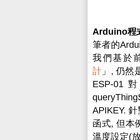
Arduino
程
Ardu
筆者的
我們基於
,
計
」
仍然
ESP-01
queryThing
APIKEY.
針
,
函式
但本
(
溫度設定