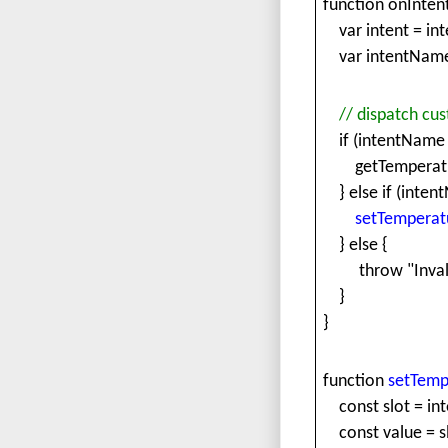
function onIntent
var intent = int
var intentName 
// dispatch cust
if (intentName 
getTemperatureH
} else if (inten
setTemperat
} else {
throw "Invalid
}
}
function
setTemp
const slot = int
const value = sl