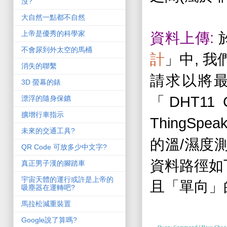
沒?
大自然一點都不自然
:
上帝是優秀的科學家
資料上傳
不會尿到外太空的馬桶
,
計
」中
我
消失的聯繫
請求以將
3D 螢幕的錶
DHT11 
「
漂浮的隨身保鑣
擴增行車指示
ThingSpea
未來的交通工具?
/
的溫
濕度
QR Code 可放多少中文字?
資料路徑如
真正男子漢的腳踏車
宇宙天體的運行或許是上帝的
且「單向」
吸塵器在運轉吧?
馬拉松減重裝置
Google說了算嗎?