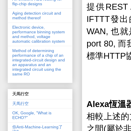
flip-chip designs
REST 
提供
Aging detection circuit and
IFTTT
發出
method thereof
Electronic device,
WAN,
也就
performance binning system
and method, voltage
port 80,
而
automatic calibration system
Method of determining
HTTP
標準
performance of a chip of an
integrated-circuit design and
an apparatus and an
integrated circuit using the
same RO
天馬行空
Alexa
恆溫
天馬行空
OK, Google, "What is
相較上述的
ECHO?"
(
之間
屬於
你Anti-Machine-Learning了