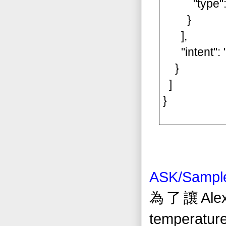
"type": 
}
],
"intent": 
}
]
}
ASK/Sample
Ale
為了讓
temperatu