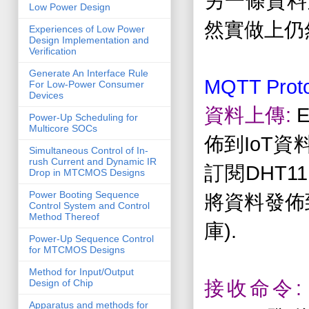
另一條資料
Low Power Design
然實做上仍
Experiences of Low Power
Design Implementation and
Verification
Generate An Interface Rule
MQTT Proto
For Low-Power Consumer
Devices
:
E
資料上傳
Power-Up Scheduling for
Multicore SOCs
IoT
佈到
資
Simultaneous Control of In-
rush Current and Dynamic IR
DHT11
訂閱
Drop in MTCMOS Designs
Power Booting Sequence
將資料發佈
Control System and Control
Method Thereof
).
庫
Power-Up Sequence Control
for MTCMOS Designs
Method for Input/Output
:
Design of Chip
接收命令
Apparatus and methods for